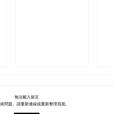
《六人》斩获贝洛伊特国际电
《六
影节最高荣誉金桂冠奖！
会“
贝洛伊特国际电影节金桂冠奖专设
感谢
無法載入留言
于表彰口碑和票房都表现非凡的独
人》
技術問題。請重新連線或重新整理頁面。
立电影，电影节2006年成立以来
能够
的16年间，金桂冠奖只颁发过一
年的